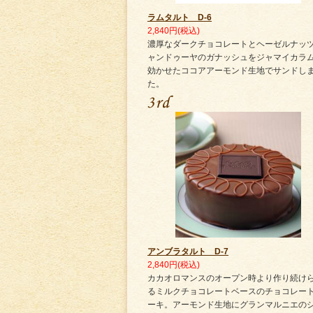
ラムタルト D-6
2,840円(税込)
濃厚なダークチョコレートとヘーゼルナッ
ャンドゥーヤのガナッシュをジャマイカラ
効かせたココアアーモンド生地でサンドし
た。
アンブラタルト D-7
2,840円(税込)
カカオロマンスのオープン時より作り続け
るミルクチョコレートベースのチョコレー
ーキ。アーモンド生地にグランマルニエの