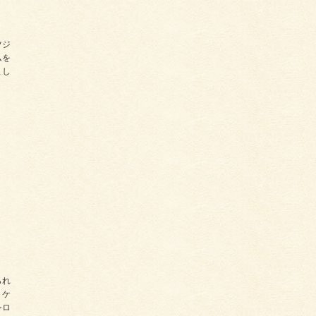
ツジ
ムを
まし
られ
トケ
シロ