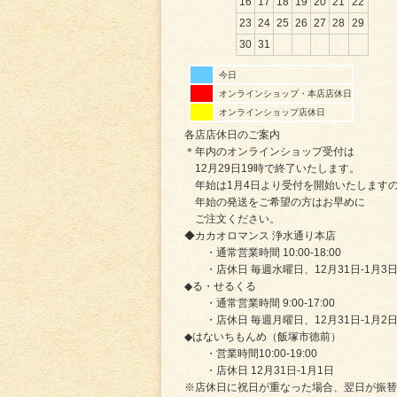
16
17
18
19
20
21
22
23
24
25
26
27
28
29
30
31
今日
オンラインショップ・本店店休日
オンラインショップ店休日
各店店休日のご案内
＊年内のオンラインショップ受付は
12月29日19時で終了いたします。
年始は1月4日より受付を開始いたします
年始の発送をご希望の方はお早めに
ご注文ください。
◆カカオロマンス 浄水通り本店
・通常営業時間 10:00-18:00
・店休日 毎週水曜日、12月31日-1月3
◆る・せるくる
・通常営業時間 9:00-17:00
・店休日 毎週月曜日、12月31日-1月2
◆はないちもんめ（飯塚市徳前）
・営業時間10:00-19:00
・店休日 12月31日-1月1日
※店休日に祝日が重なった場合、翌日が振替