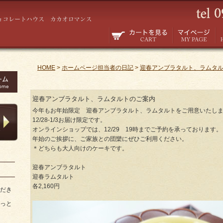
HOME
>
ホームページ担当者の日記
>
迎春アンブラタルト、ラムタ
迎春アンブラタルト、ラムタルトのご案内
今年もお年始限定 迎春アンブラタルト、ラムタルトをご用意いたし
12/28-1/3お届け限定です。
オンラインショップでは、12/29 19時までご予約を承っております。
年始のご挨拶に、ご家族との団欒にぜひご利用ください。
＊どちらも大人向けのケーキです。
迎春アンブラタルト
迎春ラムタルト
各2,160円
だき
っと