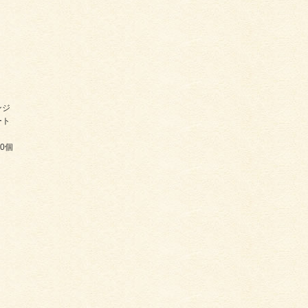
ンジ
ート
0個