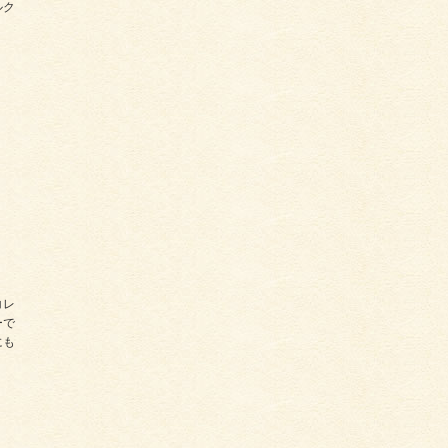
ルク
コレ
ーで
にも