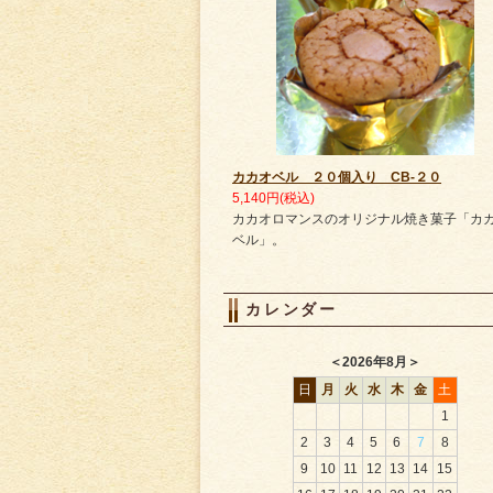
カカオベル ２０個入り CB-２０
5,140円(税込)
カカオロマンスのオリジナル焼き菓子「カ
ベル」。
カレンダー
＜
2026年8月
＞
日
月
火
水
木
金
土
1
2
3
4
5
6
7
8
9
10
11
12
13
14
15