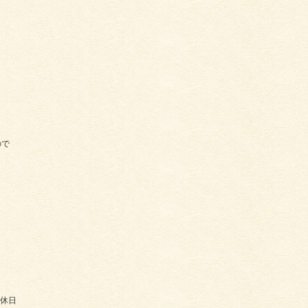
ので
日
日
休日